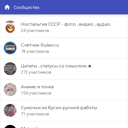
home
Сообщества
Ностальгия СССР - фото , видео , аудио.
24 участников
Счётчик Rulavi.ru
78 участников
Цитаты , статусы со смыслом. ♣
272 участников
Аниме и точка
154 участников
Сумочки из бусин ручной работы
71 участников