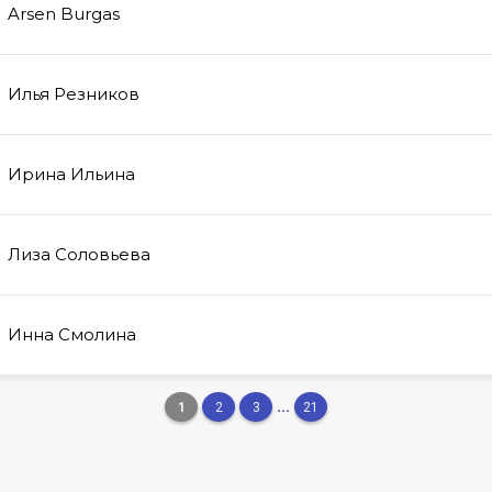
Arsen
Burgas
Илья
Резников
Ирина
Ильина
Лиза
Соловьева
Инна
Смолина
...
1
2
3
21