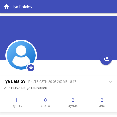
home
Ilya Batalov
person_add
Ilya Batalov
keyboard_arrow_down
БЫЛ В СЕТИ 20.03.2026 В 18:17
статус не установлен
edit
1
0
0
0
группы
фото
аудио
видео