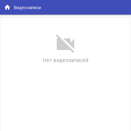
home
Видеозаписи
videocam_off
Нет видеозаписей