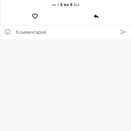
««
|
4 из 4
|
»»
insert_emoticon
send