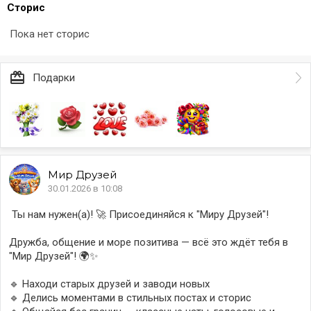
Сторис
Пока нет сторис
card_giftcard
Подарки
Мир
Друзей
30.01.2026 в 10:08
‎ Ты нам нужен(а)! 🚀 Присоединяйся к "Миру Друзей"!
‎Дружба, общение и море позитива — всё это ждёт тебя в
"Мир Друзей"! 🌍✨
‎🔹 Находи старых друзей и заводи новых
‎🔹 Делись моментами в стильных постах и сторис