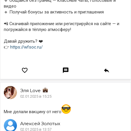
‎🔹 Общайся без границ — классные чаты, голосовые и
видео
‎🔹 Получай бонусы за активность и приглашения
‎📲 Скачивай приложение или регистрируйся на сайте — и
погружайся в тёплую атмосферу!
‎Давай дружить? ❤️
‎👉
https://wfsoc.ru/
Эля
Love
02.01.2025 в 15:25
Мне делали вакцину от него
Алексей
Золотых
02.01.2025 в 13:57