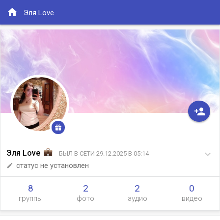
home
Эля Love
person_add
Эля Love
keyboard_arrow_down
БЫЛ В СЕТИ 29.12.2025 В 05:14
статус не установлен
edit
8
2
2
0
группы
фото
аудио
видео